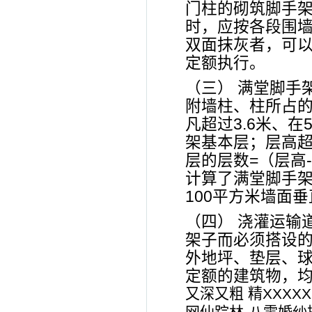
门柱的砌筑脚手
时，应按各段围墙
双面抹灰者，可
定额执行。
（三） 满堂脚手
附墙柱、柱所占的
凡超过3.6米、
架基本层；层高超
层的层数=（层高-
计算了满堂脚手
100平方米墙面垂
（四） 浇灌运输
架子而必须搭设的
外地坪、垫层、
定额的建筑物，
又深又粗 精XXX