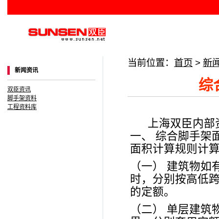
当前位置：
首页
>
新
新闻资讯
综
双臣资讯
脚手架资料
工程资料库
上海双臣内部资
一、 综合脚手架
面积计算规则计
（一） 建筑物如
时，分别按高低
的定额。
（二） 单层建筑