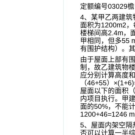
定额编号03029
4、某甲乙两建筑
面积为1200m2
楼梯间高2.4m
甲相同，但多55 
有围护结构）。
由于屋面上部有围
制，故乙建筑物楼
应分别计算高度
（46+55）×(1
屋面以下的面积（20
内项目执行。甲建
面的50%，不能
1200+46=12
5、屋面内架空隔
否可以计算一半