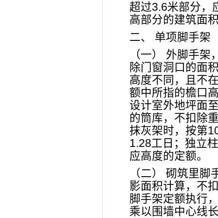
超过3.6米部分
高部分的建筑面
二、 单项脚手架
（一） 外脚手架
除门窗洞口的面
高度不同，且不
额中所指的檐口高
设计室外地坪面
的筒库，不扣除
抹灰架时，按第1
1.28工日；独
应高度的定额。
（二） 砌筑里脚
影面积计算，不
脚手架定额执行
乘以围墙中心线