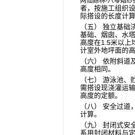
网仙踪林-八零婚纱
者，按施工组织
际搭设的长度计
（五） 独立基础
基础、烟囱、水塔
高度在1.5米以
计室外地坪面的
（六） 依附斜道
高度相同。
（七） 游泳池、
需搭设现浇灌运
高度的定额。
（八） 安全过道
计算。
（九） 封闭式安
系用封闭材料与