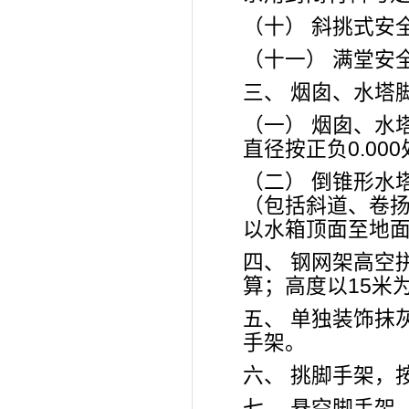
（十） 斜挑式安
（十一） 满堂安
三、 烟囱、水塔
（一） 烟囱、水
直径按正负0.00
（二） 倒锥形水
（包括斜道、卷
以水箱顶面至地
四、 钢网架高空
算；高度以15米
五、 单独装饰抹
手架。
六、 挑脚手架，
七、 悬空脚手架