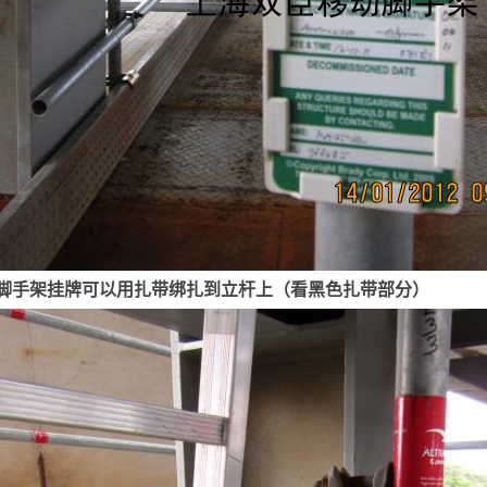
脚手架挂牌可以用扎带绑扎到立杆上（看黑色扎带部分）