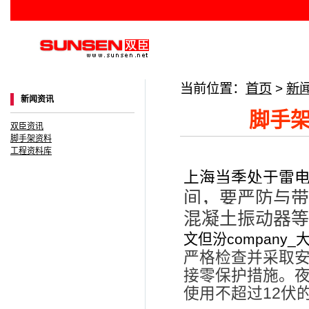
当前位置：
首页
>
新
新闻资讯
脚手
双臣资讯
脚手架资料
工程资料库
上海当季处于雷
间，要严防与带
混凝土振动器等
文但汾company_
严格检查并采取
接零保护措施。
使用不超过12伏