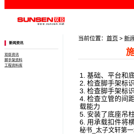
当前位置：
首页
>
新
新闻资讯
双臣资讯
脚手架资料
工程资料库
1. 基础、平台
2. 检查脚手架
3. 检查脚手架
4. 检查立管的
载能力
5. 安装了底座吊
6. 用承载扣件
秘书_太子文轩第一