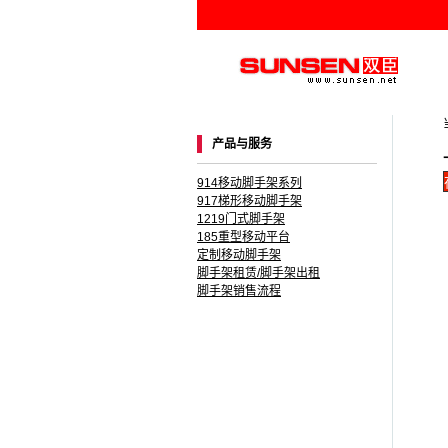
产品与服务
914移动脚手架系列
917梯形移动脚手架
1219门式脚手架
185重型移动平台
定制移动脚手架
脚手架租赁/脚手架出租
脚手架销售流程