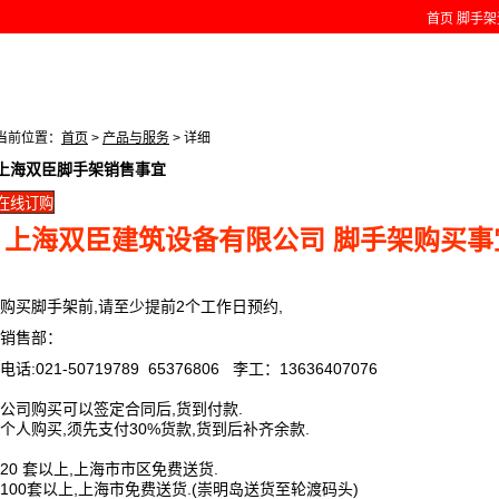
首页
脚手架
当前位置：
首页
>
产品与服务
> 详细
上海双臣脚手架销售事宜
上海双臣建筑设备有限公司 脚手架购买事
购买脚手架前,请至少提前2个工作日预约,
销售部：
电话:021-50719789 65376806 李工：13636407076
公司购买可以签定合同后,货到付款.
个人购买,须先支付30%货款,货到后补齐余款.
20 套以上,上海市市区免费送货.
100套以上,上海市免费送货.(崇明岛送货至轮渡码头)